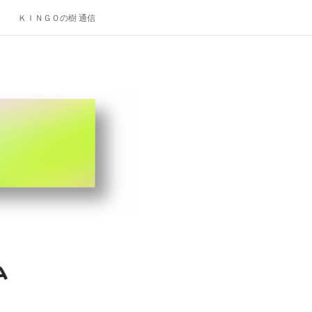
ＫＩＮＧＯの樹 通信